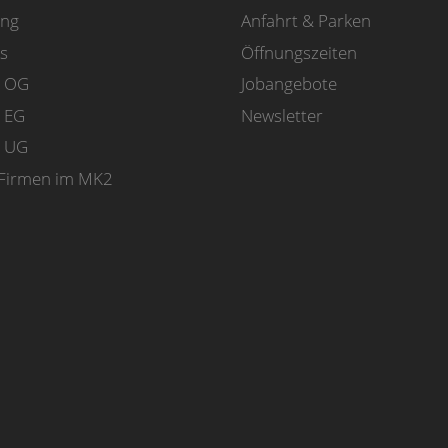
ung
Anfahrt & Parken
s
Öffnungszeiten
m OG
Jobangebote
 EG
Newsletter
m UG
Firmen im MK2