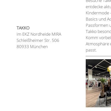
Besuche Takk
entdecke aktu
Kindermode –
Basics und Ac
Passformen u
TAKKO
Takko besonde
im EKZ Nordheide MIRA
Komm vorbei 
Schleißheimer Str. 506
Atmosphäre d
80933 München
passt.