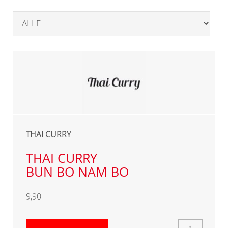
THAI CURRY
THAI CURRY
BUN N EM
THAI CURRY
[Frühlingsrollen (Hähnchenfleisch mit Gemüse)
BUN BO NAM BO
mit Reisnudeln und Salat]
9,90
9,90