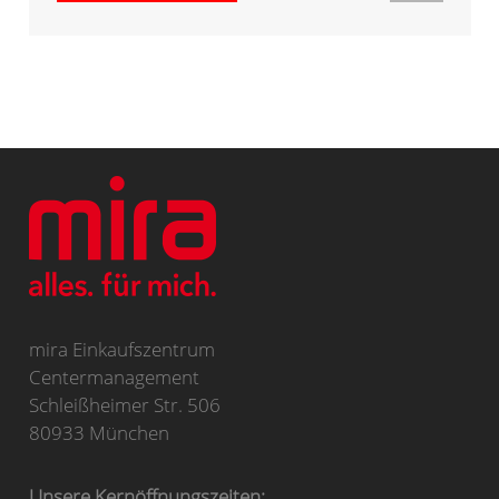
mira Einkaufszentrum
Centermanagement
Schleißheimer Str. 506
80933 München
Unsere Kernöffnungszeiten: