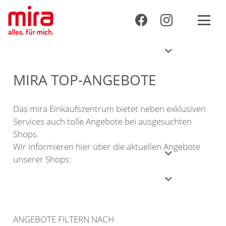
MIRA TOP-ANGEBOTE
Das mira Einkaufszentrum bietet neben exklusiven
Services auch tolle Angebote bei ausgesuchten
Shops.
Wir informieren hier über die aktuellen Angebote
THAI CURRY
unserer Shops:
BUN BO NAM BO
(Rindfleisch mit Reisnudeln und Salat)
9,90
ANGEBOTE FILTERN NACH