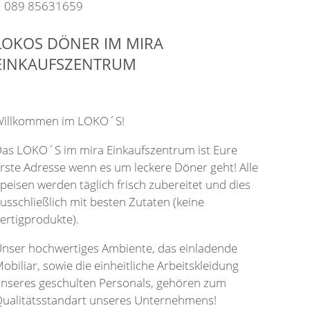
089 85631659
LOKOS DÖNER IM MIRA
EINKAUFSZENTRUM
illkommen im LOKO´S!
as LOKO´S im mira Einkaufszentrum ist Eure
rste Adresse wenn es um leckere Döner geht! Alle
peisen werden täglich frisch zubereitet und dies
usschließlich mit besten Zutaten (keine
ertigprodukte).
nser hochwertiges Ambiente, das einladende
obiliar, sowie die einheitliche Arbeitskleidung
nseres geschulten Personals, gehören zum
ualitätsstandart unseres Unternehmens!