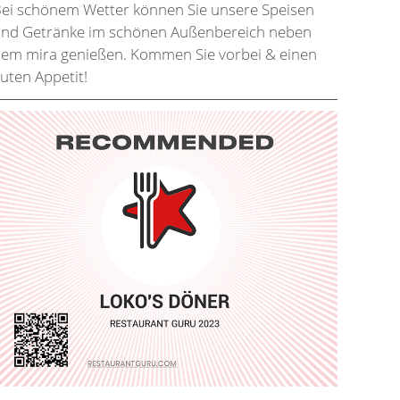
ei schönem Wetter können Sie unsere Speisen
nd Getränke im schönen Außenbereich neben
em mira genießen. Kommen Sie vorbei & einen
uten Appetit!