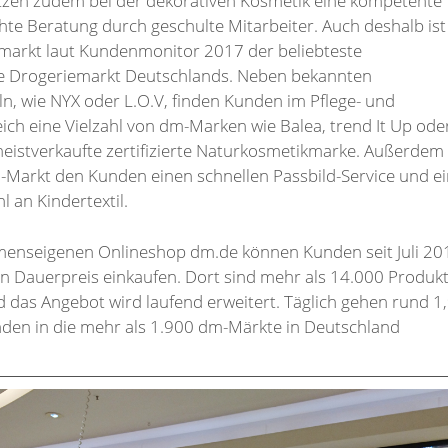
zen zudem bei der dekorativen Kosmetik eine kompetente
te Beratung durch geschulte Mitarbeiter. Auch deshalb ist
markt laut Kundenmonitor 2017 der beliebteste
e Drogeriemarkt Deutschlands. Neben bekannten
n, wie NYX oder L.O.V, finden Kunden im Pflege- und
ch eine Vielzahl von dm-Marken wie Balea, trend It Up ode
meistverkaufte zertifizierte Naturkosmetikmarke. Außerdem
m-Markt den Kunden einen schnellen Passbild-Service und e
 an Kindertextil.
enseigenen Onlineshop dm.de können Kunden seit Juli 20
n Dauerpreis einkaufen. Dort sind mehr als 14.000 Produk
 das Angebot wird laufend erweitert. Täglich gehen rund 1
nden in die mehr als 1.900 dm-Märkte in Deutschland