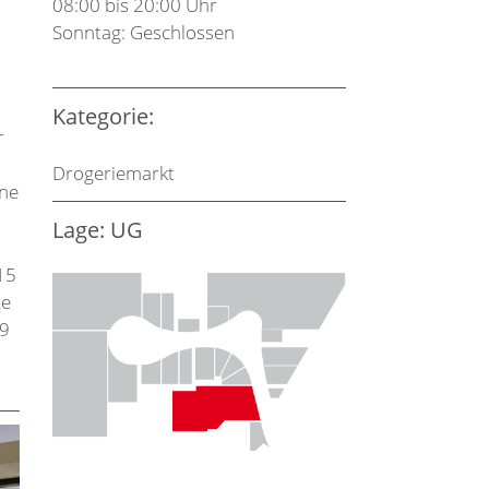
08:00 bis 20:00 Uhr
Sonntag: Geschlossen
Kategorie:
r
Drogeriemarkt
ine
Lage: UG
15
te
,9