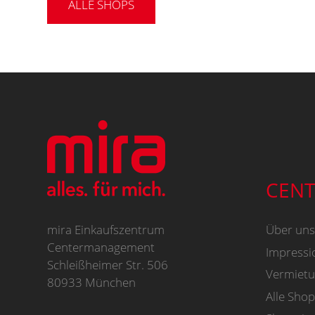
ALLE SHOPS
CENT
mira Einkaufszentrum
Über uns
Centermanagement
Impressi
Schleißheimer Str. 506
Vermiet
80933 München
Alle Shop