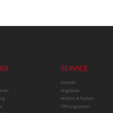
ER
SERVICE
Kontakt
onen
Angebote
ung
Anfahrt & Parken
s
Öffnungszeiten