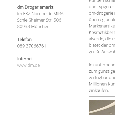
Kunden schät
und typgerech
dm Drogeriemarkt
dm-drogerie 
im EKZ Nordheide MIRA
überregional
Schleißheimer Str. 506
Markenartikel
80933 München
Kosmetikberei
alverde, die 
Telefon
bietet der d
089 37066761
große Auswahl
Internet
Im unternehm
www.dm.de
zum günstige
verfügbar und
Millionen Ku
einkaufen.