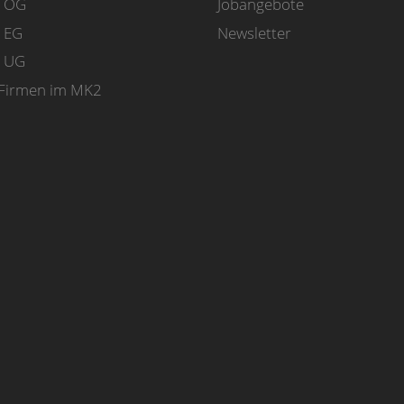
m OG
Jobangebote
 EG
Newsletter
m UG
Firmen im MK2